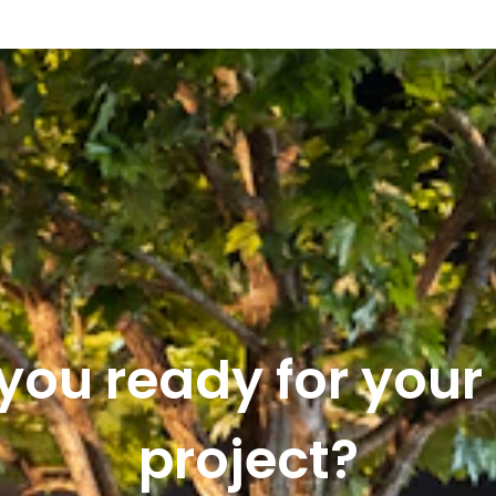
you ready for you
project?