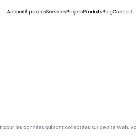
Accueil
À propos
Services
Projets
Produits
Blog
Contact
our les données qui sont collectées sur ce site Web. Vo