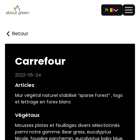
Fr
Retour
Carrefour
2022-05-24
Articles
Mur végétal naturel stabilisé “sparse Forest“ , logo
et lettrage en forex blanc
Végétaux
Mousses plates et feuillages divers sélectionnés
parmi notre gamme: Bear grass, eucalyptus
Nicole, fougère parchemin, eucalyptus baby blue,