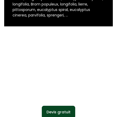
longifolia, Brom populeux, longifolia, lierre,
pittosporum, eucalyptus spiral, eucalyptus
cinerea, parvifolia, sprengeri, ...
Devis gratuit