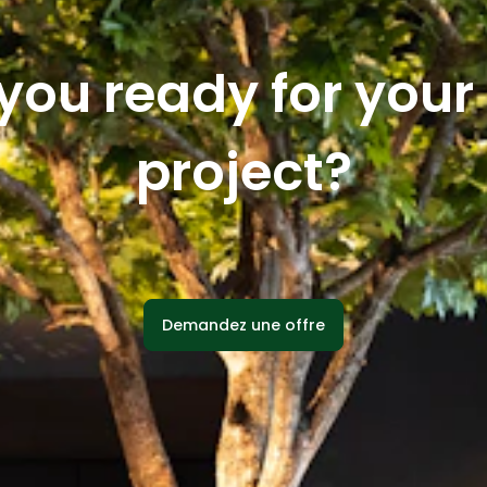
you ready for you
project?
Demandez une offre