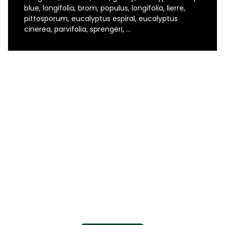
blue, longifolia, brom, populus, longifolia, lierre,
pittosporum, eucalyptus espiral, eucalyptus
cinerea, parvifolia, sprengeri, …