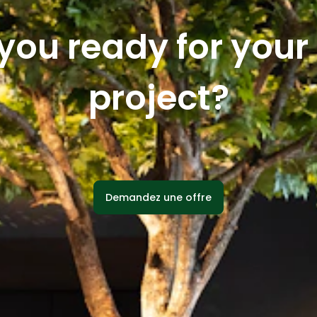
you ready for you
project?
Demandez une offre