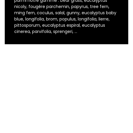
parmi notre gamme : bear grass, eucalyptus
nicoly, fougère parchemin, papyrus, tree fern,
ming fern, coculus, salal, gunny, eucalyptus baby
blue, longifolia, brom, populus, longifolia, lierre,
pittosporum, eucalyptus espiral, eucalyptus
cinerea, parvifolia, sprengeri, …