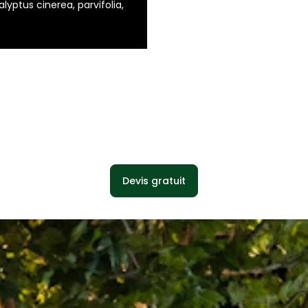
alyptus cinerea, parvifolia,
Devis gratuit