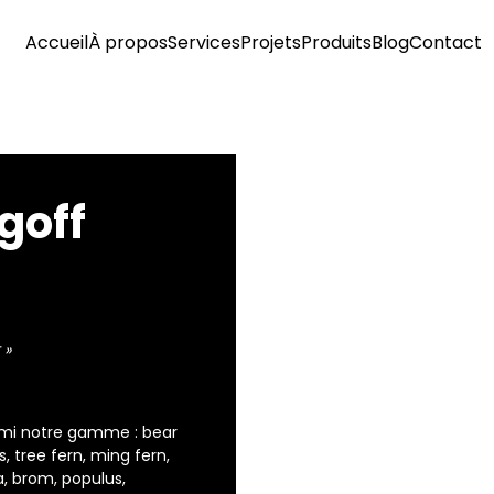
Accueil
À propos
Services
Projets
Produits
Blog
Contact
goff
 »
armi notre gamme : bear
, tree fern, ming fern,
a, brom, populus,