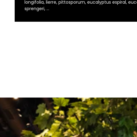
longifolia, lierre, pittosporum, eucalyptus espiral, euc
sprengeri, …