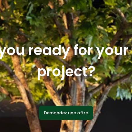
you ready for you
project?
Demandez une offre