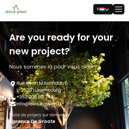
Fr
Are you ready for your
new project?
Nous sommes là pour vous aider
Rue Henri M.Schnadt, 6
L-2530 Luxembourg
+352 208 80 748
info@aboutgreen.lu
Visite de projets sur demande
Florence De Groote
Green Designer