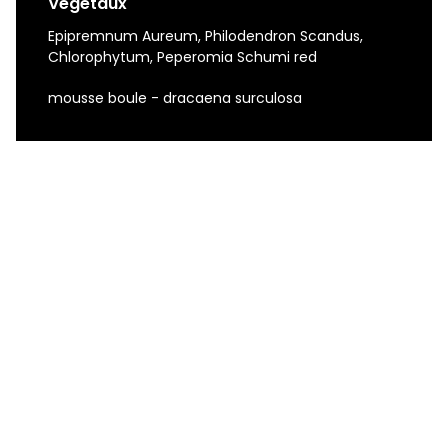
Végétaux
Epipremnum Aureum, Philodendron Scandus,
Chlorophytum, Peperomia Schumi red
mousse boule - dracaena surculosa