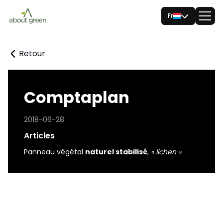
Fr
Retour
Comptaplan
2018-06-28
Articles
Panneau végétal
naturel stabilisé
,
« lichen »