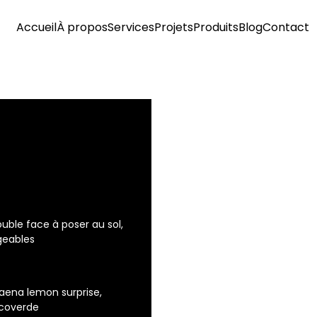
Accueil
À propos
Services
Projets
Produits
Blog
Contact
uble face à poser au sol,
geables
caena lemon surprise,
ncoverde