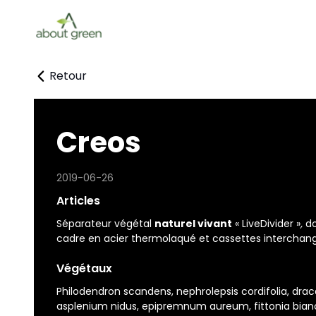
Retour
Creos
2019-06-26
Articles
Séparateur végétal
naturel vivant
« LiveDivider »
,
do
cadre en acier thermolaqué et cassettes interchan
Végétaux
Philodendron scandens, nephrolepsis cordifolia, dra
asplenium nidus, epipremnum aureum, fittonia bia