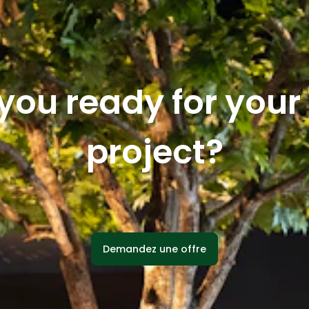
you ready for you
project?
Demandez une offre