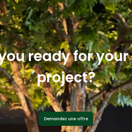
you ready for you
project?
Demandez une offre