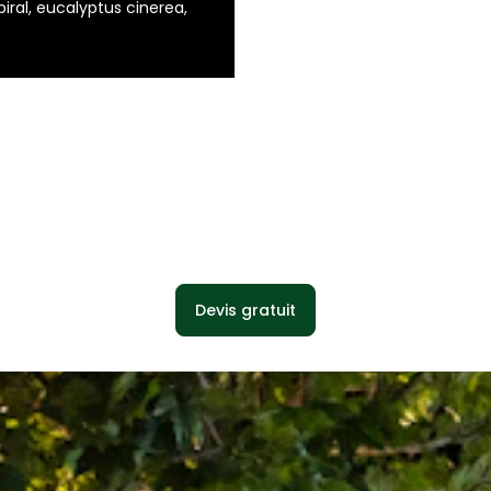
piral, eucalyptus cinerea,
Devis gratuit