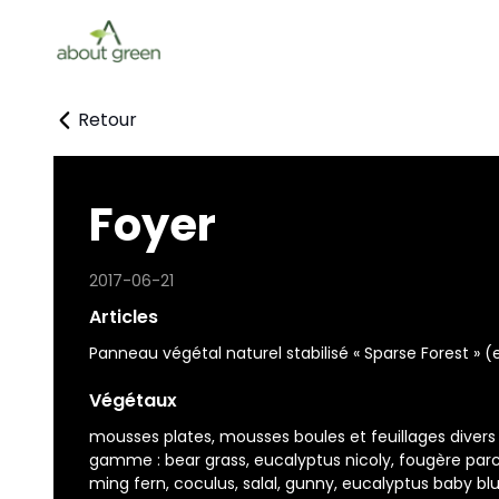
Retour
Foyer
2017-06-21
Articles
Panneau végétal naturel stabilisé « Sparse Forest »
(e
Végétaux
mousses plates, mousses boules et feuillages divers
gamme : bear grass, eucalyptus nicoly, fougère parc
ming fern, coculus, salal, gunny, eucalyptus baby blue