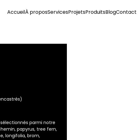
Accueil
À propos
Services
Projets
Produits
Blog
Contact
ncastrés)
 sélectionnés parmi notre
hemin, papyrus, tree fern,
, longifolia, brom,