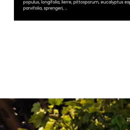
populus, longifolia, lierre, pittosporum, eucalyptus es
parvifolia, sprengeri, …