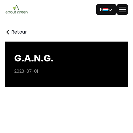
Fr
Retour
G.A.N.G.
2023-07-01