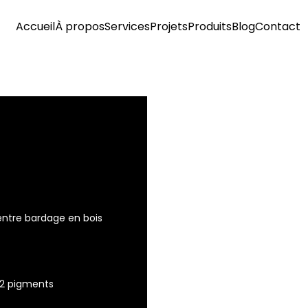
Accueil
À propos
Services
Projets
Produits
Blog
Contact
ntre bardage en bois
 2 pigments