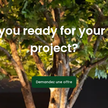
you ready for you
project?
Demandez une offre