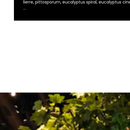
lierre, pittosporum, eucalyptus spiral, eucalyptus cine
...