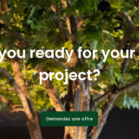
you ready for you
project?
Demandez une offre