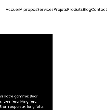
Accueil
À propos
Services
Projets
Produits
Blog
Contact
armi notre gamme: Bear
 tree fera, Ming fera,
 Brom populeux, longifolia,