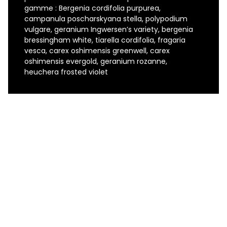
gamme : Bergenia cordifolia purpurea,
campanula poscharskyana stella, polypodium
vulgare, geranium Ingwersen’s variety, bergenia
bressingham white, tiarella cordifolia, fragaria
vesca, carex oshimensis greenwell, carex
oshimensis evergold, geranium rozanne,
heuchera frosted violet