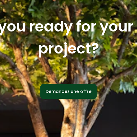
you ready for you
project?
Demandez une offre