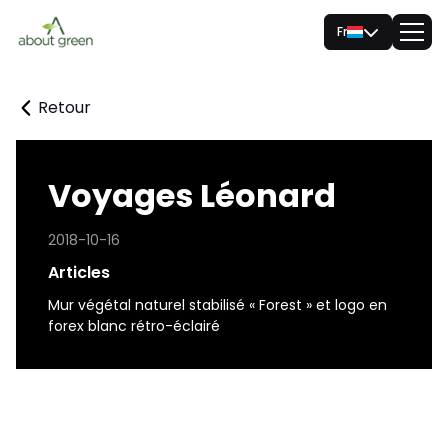
Fr
Retour
Voyages Léonard
2018-10-16
Articles
Mur végétal naturel stabilisé « Forest »
et logo en
forex blanc rétro-éclairé