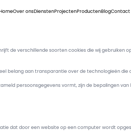
Home
Over ons
Diensten
Projecten
Producten
Blog
Contact
chrijft de verschillende soorten cookies die wij gebruiken
veel belang aan transparantie over de technologieën die 
rzameld persoonsgegevens vormt, zijn de bepalingen van h
rmatie dat door een website op een computer wordt opges